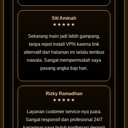
Siti Aminah
★★★★★
Sekarang main jadi lebih gampang,
tanpa repot install VPN karena link
alternatif dari halaman ini selalu tembus
nawala. Sangat mempermudah saya
pasang angka tiap hari.
Rizky Ramadhan
★★★★★
Layanan customer service-nya juara.
Sangat responsif dan profesional 24/7
kapanpun saya butuh konfirmasi deposit