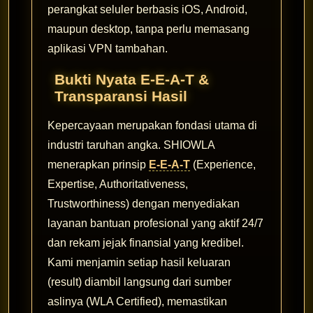
perangkat seluler berbasis iOS, Android,
maupun desktop, tanpa perlu memasang
aplikasi VPN tambahan.
Bukti Nyata E-E-A-T &
Transparansi Hasil
Kepercayaan merupakan fondasi utama di
industri taruhan angka. SHIOWLA
menerapkan prinsip
E-E-A-T
(Experience,
Expertise, Authoritativeness,
Trustworthiness) dengan menyediakan
layanan bantuan profesional yang aktif 24/7
dan rekam jejak finansial yang kredibel.
Kami menjamin setiap hasil keluaran
(result) diambil langsung dari sumber
aslinya (WLA Certified), memastikan