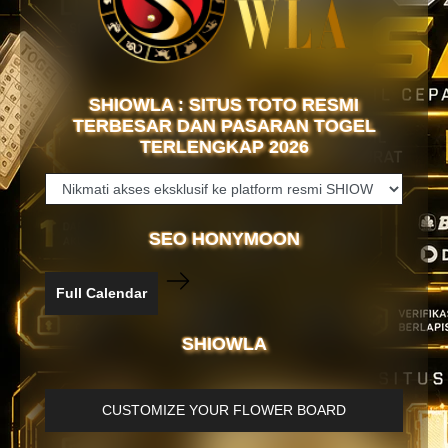
SHIOWLA : SITUS TOTO RESMI
TERBESAR DAN PASARAN TOGEL
TERLENGKAP 2026
SEO HONYMOON
SHIOWLA
CUSTOMIZE YOUR FLOWER BOARD