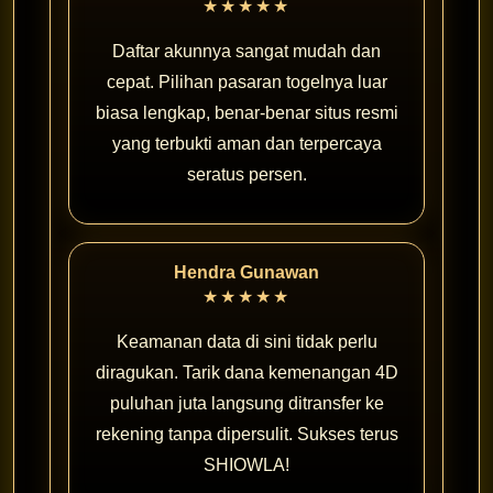
★★★★★
Daftar akunnya sangat mudah dan
cepat. Pilihan pasaran togelnya luar
biasa lengkap, benar-benar situs resmi
yang terbukti aman dan terpercaya
seratus persen.
Hendra Gunawan
★★★★★
Keamanan data di sini tidak perlu
diragukan. Tarik dana kemenangan 4D
puluhan juta langsung ditransfer ke
rekening tanpa dipersulit. Sukses terus
SHIOWLA!