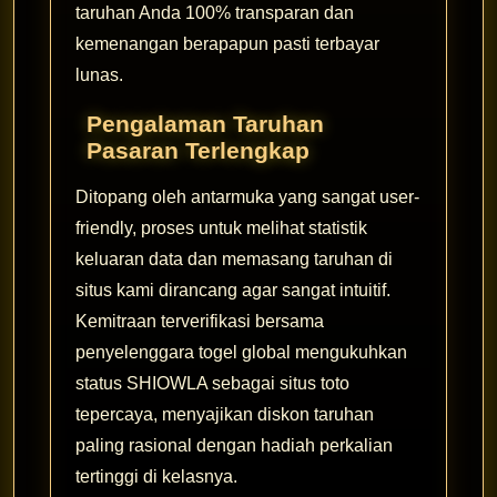
taruhan Anda 100% transparan dan
kemenangan berapapun pasti terbayar
lunas.
Pengalaman Taruhan
Pasaran Terlengkap
Ditopang oleh antarmuka yang sangat user-
friendly, proses untuk melihat statistik
keluaran data dan memasang taruhan di
situs kami dirancang agar sangat intuitif.
Kemitraan terverifikasi bersama
penyelenggara togel global mengukuhkan
status SHIOWLA sebagai situs toto
tepercaya, menyajikan diskon taruhan
paling rasional dengan hadiah perkalian
tertinggi di kelasnya.